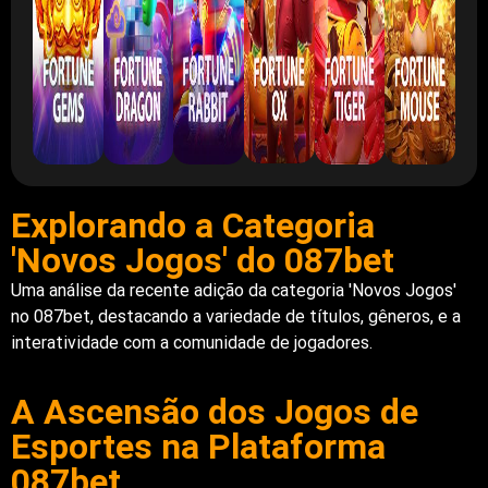
Explorando a Categoria
'Novos Jogos' do 087bet
Uma análise da recente adição da categoria 'Novos Jogos'
no 087bet, destacando a variedade de títulos, gêneros, e a
interatividade com a comunidade de jogadores.
A Ascensão dos Jogos de
Esportes na Plataforma
087bet