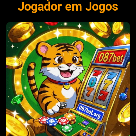
Jogador em Jogos