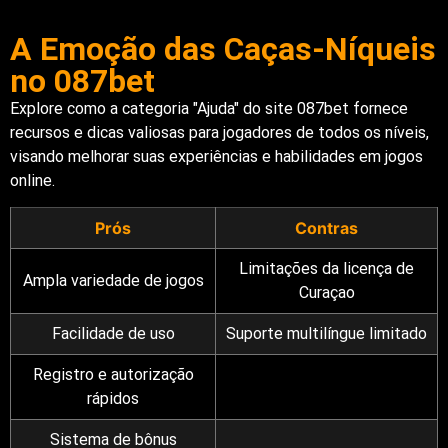
A Emoção das Caças-Níqueis
no 087bet
Explore como a categoria "Ajuda" do site 087bet fornece
recursos e dicas valiosas para jogadores de todos os níveis,
visando melhorar suas experiências e habilidades em jogos
online.
Prós
Contras
Limitações da licença de
Ampla variedade de jogos
Curaçao
Facilidade de uso
Suporte multilíngue limitado
Registro e autorização
rápidos
Sistema de bônus