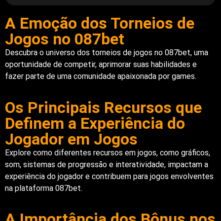
A Emoção dos Torneios de
Jogos no 087bet
Descubra o universo dos torneios de jogos no 087bet, uma
oportunidade de competir, aprimorar suas habilidades e
fazer parte de uma comunidade apaixonada por games.
Os Principais Recursos que
Definem a Experiência do
Jogador em Jogos
Explore como diferentes recursos em jogos, como gráficos,
som, sistemas de progressão e interatividade, impactam a
experiência do jogador e contribuem para jogos envolventes
na plataforma 087bet.
A Importância dos Bônus nos