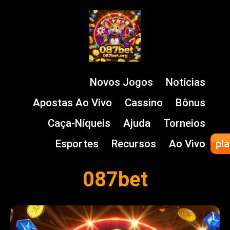
Novos Jogos
Notícias
Apostas Ao Vivo
Cassino
Bônus
Caça-Níqueis
Ajuda
Torneios
Esportes
Recursos
Ao Vivo
pl
087bet